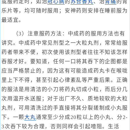
或服药定时，如治
冠心病
的
苏合香丸
、治
胃痛
的胃
乐片等，均可随时服用；安神药则安排在睡前服为
最适宜。
（3）注意服药方法：中成药的服用方法也有
讲究。中成药中常见剂型之一大粒丸剂，常常给服
药者带来不便，初次使用该剂型者往往不知该怎样
吞服才好。要知道，任何一口将其吞下的企图都是
应当严格禁止的，因为这有可能造成药丸卡在喉咙
里上下不得，甚至引起心律紊乱等严重后果。正确
的服法是用清洁的小刀将药丸切成小粒，而后分几
次用温开水送服；对于出厂不久、质地较软的大粒
丸剂，可用清洗过的手直接将其分裂搓制成小丸服
下。一颗
大丸
通常至少分成20粒以上的小丸、分2-
3次吞下较为合理，否则同样会引起噎阻。生活