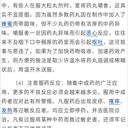
中，有些人在服大粒丸剂时，爱将药丸嚼食，这其
实不宜提倡。因为虽然多数药丸因在制作中加入了
蜂蜜
而带甜味，但不少丸药仍带有浓厚的中药异
味。嚼服者一旦因药丸异味而引起
恶心
反应，往往
来不及咽下口中稠厚的药浆而会引起
呕吐
，这可就
事与愿违了。如果为了加快药物吸收、加速药效产
生，则方便的做法是取少许温水将药丸捣调成稀糊
状后，用温开水送服。
（4）注意服药反应：随着中成药的广泛应
用，更多的不良反应必须会越来越多见，服用中成
药者应对此有所警惕。凡服药后出现皮疹、
瘙痒
、
发热
等过敏反应者，均应立即停药，并去医院诊
治。凡有过服用某种中药而致过敏史者，还须牢记