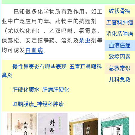
纹状骨瘤
已知很多化学物质有致作用，如工
业中广泛应用的苯。药物中的抗癌剂
五官科肿瘤
（尤以烷化剂）、乙双吗啉、氯霉素、
消化系肿瘤
保泰松、安定镇静药、溶剂及
杀虫
剂等
血液癌症
均可诱发
白血病
。
致癌因素
慢性鼻窦炎有哪些表现_五官耳鼻喉科
急救常识
鼻炎
儿科急救
肝硬化腹水_肝病肝硬化
眶脑膜瘤_神经科肿瘤