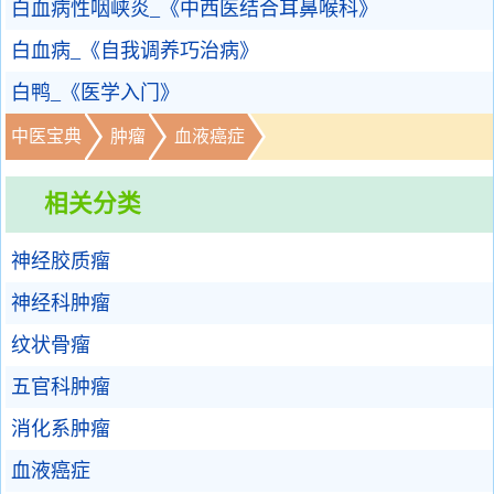
白血病性咽峡炎_《中西医结合耳鼻喉科》
白血病_《自我调养巧治病》
白鸭_《医学入门》
中医宝典
肿瘤
血液癌症
相关分类
神经胶质瘤
神经科肿瘤
纹状骨瘤
五官科肿瘤
消化系肿瘤
血液癌症