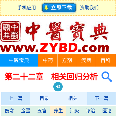
手机应用
立即下载
资助我们
中医宝典
中药
方剂
疾病
百科
第二十二章 相关回归分析
上一篇
目录
相关
下一篇
伤寒
金匮
五官
养生
针灸
诊治
医论