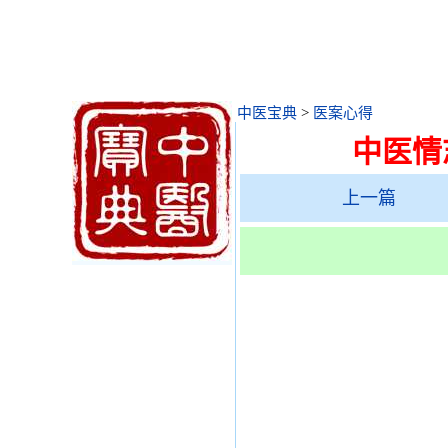
中医宝典
>
医案心得
中医情
上一篇