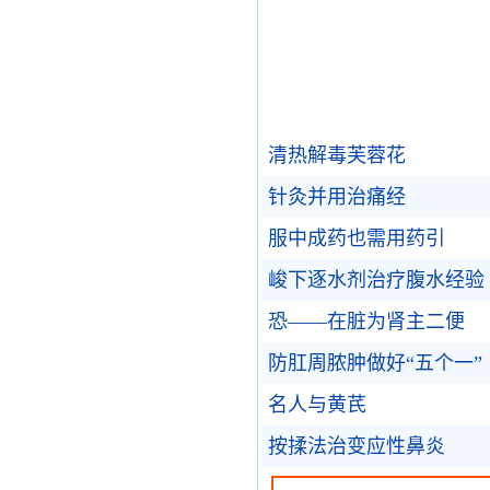
清热解毒芙蓉花
针灸并用治痛经
服中成药也需用药引
峻下逐水剂治疗腹水经验
恐——在脏为肾主二便
防肛周脓肿做好“五个一”
名人与黄芪
按揉法治变应性鼻炎