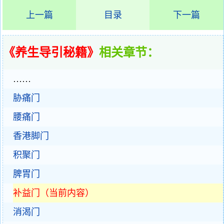
上一篇
目录
下一篇
《养生导引秘籍》
相关章节：
……
胁痛门
腰痛门
香港脚门
积聚门
脾胃门
补益门（当前内容）
消渴门