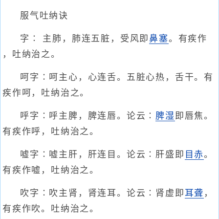
服气吐纳诀
字∶ 主肺，肺连五脏，受风即
鼻塞
。有疾作
，吐纳治之。
呵字∶呵主心，心连舌。五脏心热，舌干。有
疾作呵，吐纳治之。
呼字∶呼主脾，脾连唇。论云∶
脾湿
即唇焦。
有疾作呼，吐纳治之。
嘘字∶嘘主肝，肝连目。论云∶肝盛即
目赤
。
有疾作嘘，吐纳治之。
吹字∶吹主肾，肾连耳。论云∶肾虚即
耳聋
，
有疾作吹。吐纳治之。