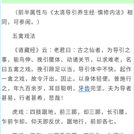
（前半属性与《太清导引养生经·慎修内法》相
同，可参阅。）
五禽戏法
《道藏经》云∶老君曰∶古之仙者，为导引之
事，能鸟伸、挽引腰体、动诸关节，以求难老，名
曰五禽之戏。挽引蹄足以当，导引体中不快。起作
一禽之戏，故令汗出，因止。以身体轻便。普施行
之，年九百余岁，耳目聪明，
牙齿
完坚。夫为导者
甚易，行者甚希，悲哉！
虎戏∶四肢踞地，前三踯，却三踯，长引腰，
乍前乍却。仰天即反伏，踞地行，前却各七。