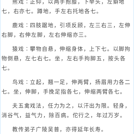
熊戏∶正仰，以两手抱膝，下举头，左擗地
七，右亦七。蹲地，手左右托地各七。
鹿戏∶四肢踞地，引项反顾，左三右三，左伸
右脚，右伸左脚，左右伸缩亦三。
猿戏∶攀物自悬，伸缩身体，上下七。以脚拘
物倒悬，左七右七。坐，左右手拘脚五，按头各
七。
鸟戏∶立起，翘一足，伸两臂，扬眉用力各二
七。坐，伸脚，手挽足指各七，伸缩两臂各七。
夫五禽戏法，任力为之，以汗出为限。轻身，
消谷气，益气力，除百病。佗行之，年过万岁。
教传弟子广陵吴普，亦得延年长寿。