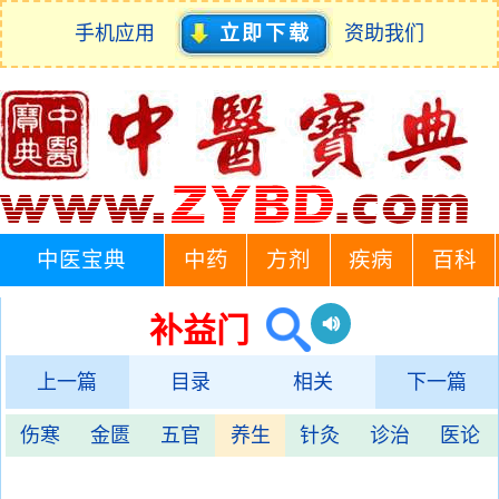
手机应用
立即下载
资助我们
中医宝典
中药
方剂
疾病
百科
补益门
上一篇
目录
相关
下一篇
伤寒
金匮
五官
养生
针灸
诊治
医论