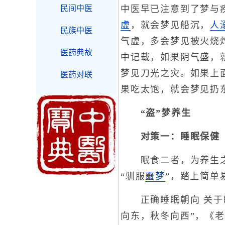
民间中医
中医早已注意到了梦与
虚
，就会梦见船沉，
人
民族中医
气虚，多会梦见被火烧
医药典故
中记载，如果阴气盛，
梦见刀光之灾。如果上
医药对联
果吃太饱，就会梦见扔东
“盗”梦养生
对策一：睡眠保健
眠食二者，为养生之要
“驯服
噩梦
”，踏上简单
正确睡眠朝向 关于睡
向东，秋冬向西”，《