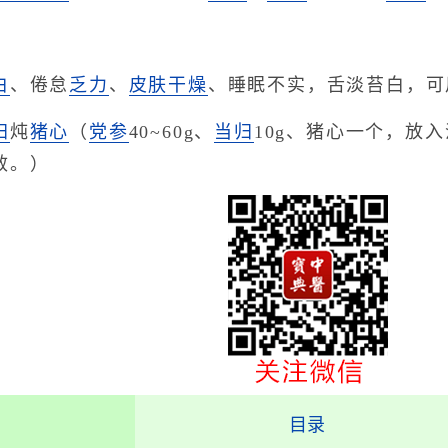
白
、倦怠
乏力
、
皮肤干燥
、睡眠不实，舌淡苔白，可
归
炖
猪心
（
党参
40~60g、
当归
10g、猪心一个，放
效。）
目录