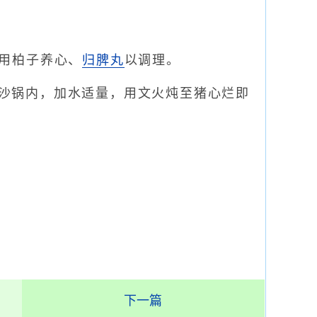
用柏子养心、
归脾丸
以调理。
入沙锅内，加水适量，用文火炖至猪心烂即
下一篇