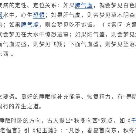
疾病的定性、定位关系：如果
肺气虚
，就会梦见白色
溺
水中，心生
恐惧
；如果肝气虚，则会梦见草木阴森
灼；如果
脾气虚
，则会梦见吃不饱饭。（《素问·方
就会梦见在大水中惊恐逃窜；如果阳气盛，则会梦见
面气血过盛，则梦见飞翔；下面气血盛，则梦见坠落
西 。
务。良好的睡眠能补充能量、恢复精力，有“养阴
易行的养生之道。
眠时卧的方向，古人提出“秋冬向西”观点，如《
老老恒言》引《记玉藻》：“凡卧，春夏首向东，秋冬