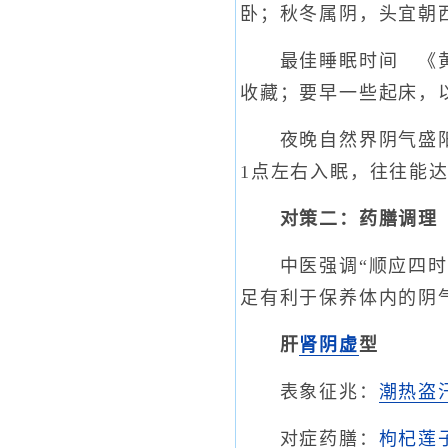
卧；秋冬属阴，头宜朝
最佳睡眠时间 《黄帝
收藏；要早一些起床，
夜晚自然界阴气盛阳气
1点左右入眠，往往能
对策二：药膳调理
中医强调“顺应四时”
足有利于保养体内的阴
肝
肾阴虚
型
表象征兆：
潮热
盗
对症药膳：
枸杞
莲