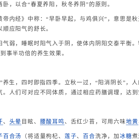
西卧，以合“春夏养阳，秋冬养阴”的原则。
内经》中称：“早卧早起，与鸡俱兴”，意思是秋
以顺应阳气的舒长。
弱，睡眠时阳气入于阴，使体内阴阳交泰平衡。特
达到事半功倍的养生效果。
养生，四时即指四季。立秋一过，“阳消阴长”，人
气。人们可对应不同体质，通过相应药膳调理，达到
汗
、
头晕
目眩、
腰酸
耳鸣
、舌红少苔，可用六味
地黄
子
百合汤
（将适量枸杞、
莲子
、
百合
洗净，加
冰糖
煮