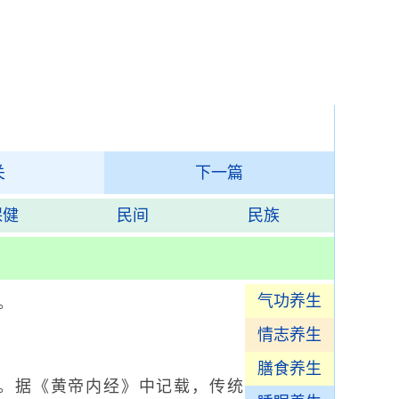
关
下一篇
保健
民间
民族
气功养生
。
情志养生
膳食养生
。据《黄帝内经》中记载，传统