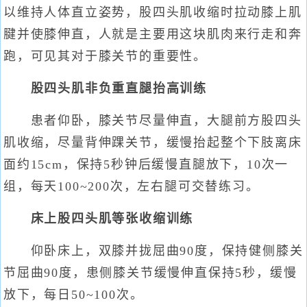
以维持人体直立姿势，股四头肌收缩时拉动膝上肌
腱并使膝伸直，人就是主要用这块肌肉来行走和奔
跑，可见其对于膝关节的重要性。
股四头肌非负重直腿抬高训练
患者仰卧，膝关节尽量伸直，大腿前方股四头
肌收缩，尽量背伸踝关节，缓慢抬起整个下肢离床
面约15cm，保持5秒钟后缓慢直腿放下，10次一
组，每天100~200次，左右腿可交替练习。
床上股四头肌等张收缩训练
仰卧床上，双膝并拢屈曲90度，保持健侧膝关
节屈曲90度，患侧膝关节缓慢伸直保持5秒，缓慢
放下，每日50~100次。