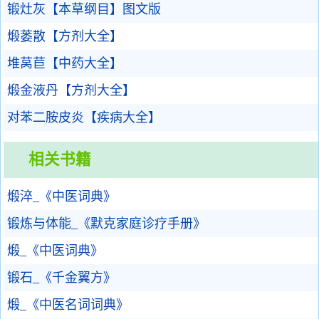
锻灶灰【本草纲目】图文版
煅蒌散【方剂大全】
堆莴苣【中药大全】
煅金液丹【方剂大全】
对苯二胺皮炎【疾病大全】
相关书籍
煅淬_《中医词典》
锻炼与体能_《默克家庭诊疗手册》
煅_《中医词典》
锻石_《千金翼方》
煅_《中医名词词典》