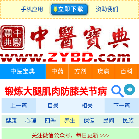
手机应用
立即下载
资助我们
中医宝典
中药
方剂
疾病
百科
锻炼大腿肌肉防膝关节病
上一篇
目录
相关
下一篇
健康
心理
四季
养生
保健
民间
民族
关注微信公众号，每日更新 >>>