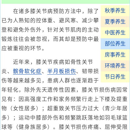
秋季养生
在诸多膝关节病预防方法中，除了
已为人熟知的控体重、避风寒、减少攀
夏季养生
登和避免外伤外，针对关节肌肉的主动
中医养生
锻炼往往会被忽视，而其却是预防中最
部位养生
应被重视的环节。
房事养生
近年来，膝关节疾病如骨性关节
环境养生
炎、
髌骨软化症
、
半月板损伤
、韧带损
节日养生
伤等越来越多见，患病人群也逐渐趋于
年轻化，除外先天遗传性因素，膝关节损伤病因常
见有：因高强度工作和家务频繁行走上下楼及提重
物（女性居多）；超重致关节压力过大（青少年居
多）；运动中膝部外伤和频繁跳跃落地如羽毛球篮
球等（健身族居多）。膝关节损伤疼痛、屈伸受限