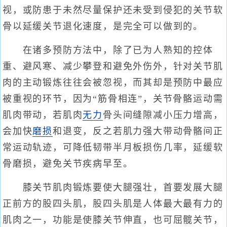
视，或防患于未然尽量保护还未受到侵犯的关节软
骨以延缓关节退化速度，是完全可以做到的。
在诸多预防方法中，除了已为人熟知的控体
重、避风寒、减少攀登和避免外伤外，针对关节肌
肉的主动锻炼往往会被忽视，而其却是预防中最应
被重视的环节，因为“筋骨相连”，关节骨骼运动需
肌肉带动，若肌肉
无力
骨头间缝隙减小压力增高，
会加快
磨损
和退变，反之若肌力强大带动骨骼间正
常运动轨迹，可降低韧带半月板损伤几率，延缓软
骨磨损，避免关节疾病早至。
膝关节肌肉锻炼要使大腿强壮，首要发展大腿
正前方的股四头肌，股四头肌是人体最大最有力的
肌肉之一，功能是使膝关节伸直，也可屈髋关节，