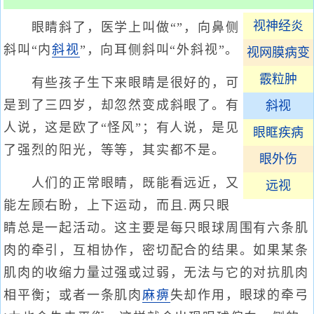
视神经炎
眼睛斜了，医学上叫做“”，向鼻侧
斜叫“内
斜视
”，向耳侧斜叫“外斜视”。
视网膜病变
霰粒肿
有些孩子生下来眼睛是很好的，可
是到了三四岁，却忽然变成斜眼了。有
斜视
人说，这是欧了“怪风”；有人说，是见
眼眶疾病
了强烈的阳光，等等，其实都不是。
眼外伤
人们的正常眼睛，既能看远近，又
远视
能左顾右盼，上下运动，而且.两只眼
睛总是一起活动。这主要是每只眼球周围有六条肌
肉的牵引，互相协作，密切配合的结果。如果某条
肌肉的收缩力量过强或过弱，无法与它的对抗肌肉
相平衡；或者一条肌肉
麻痹
失却作用，眼球的牵弓