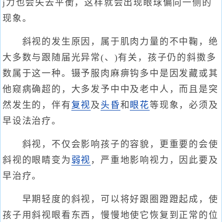
j力也会失去平衡，这样就会出现眼球偏向一侧的
现象。
斜视的发生原因，属于肌肉力量的不中鞠，绝
大多数与跟随届光异常(、)有关，孩子仍的斜擞多
数属于这一种。镊予服肉麻痹钩多中是因发藏或其
他窥病确超的，大多发予中中及老中人，而且是突
然发生的，伴有
复视
及
头昏
和
眼花
等现象，必须及
早设法治疗。
斜视，不仅会影响孩子的容貌，更重要的会使
斜视的眼睛变为
弱视
，严重地影响视力，因此要及
早治疗。
早期轻度的斜视，可以将好跟圈蹬蹬起成，使
孩子用斜视眼看东西，慢慢地使它恢复到正常的位