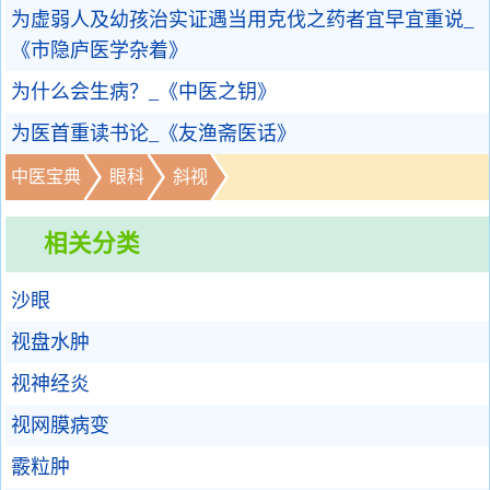
为虚弱人及幼孩治实证遇当用克伐之药者宜早宜重说_
《市隐庐医学杂着》
为什么会生病？_《中医之钥》
为医首重读书论_《友渔斋医话》
中医宝典
眼科
斜视
相关分类
沙眼
视盘水肿
视神经炎
视网膜病变
霰粒肿