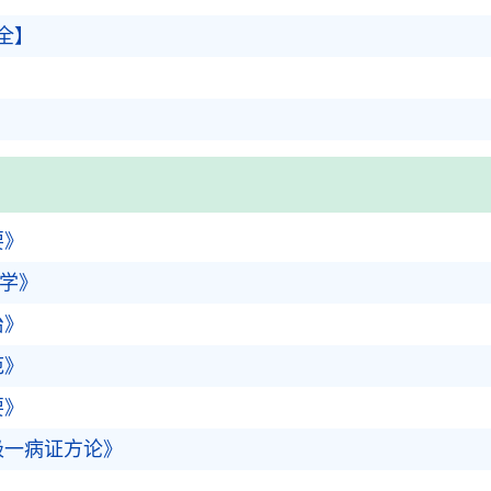
全】
要》
断学》
治》
范》
要》
极一病证方论》