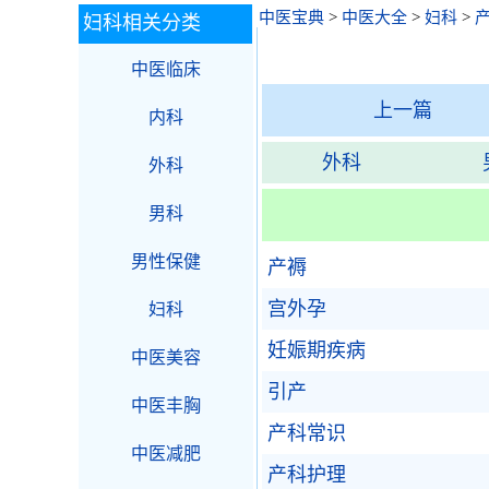
中医宝典
>
中医大全
>
妇科
>
妇科相关分类
中医临床
上一篇
内科
外科
外科
男科
男性保健
产褥
宫外孕
妇科
妊娠期疾病
中医美容
引产
中医丰胸
产科常识
中医减肥
产科护理