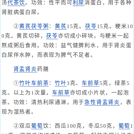
汤
代茶饮
。功效：性平而可
利尿
消蛋白，用于各种
肾脏病蛋白尿。
②
黄芪
茯苓粥
：
黄芪
15克。
茯苓
15克。粳米10
0克。黄芪切碎，
茯苓
亦切成小碎块，与粳米一起
熬成粥后食用。功效：益气健脾利水，用于肾炎蛋
白尿伴水肿，而表现为脾气不足者。
肾盂肾炎
药膳
①
竹叶车前茶
：
竹叶
3克、
车前草
5克，绿茶5
克。以上为1次量，
车前草
亦切成小片状，一起泡
茶。功效：清热利尿通淋，用于
急性肾盂肾炎
，表
现为湿热者。
②双瓜
葡萄
饮：西瓜100克，冬瓜50克，
葡萄
1