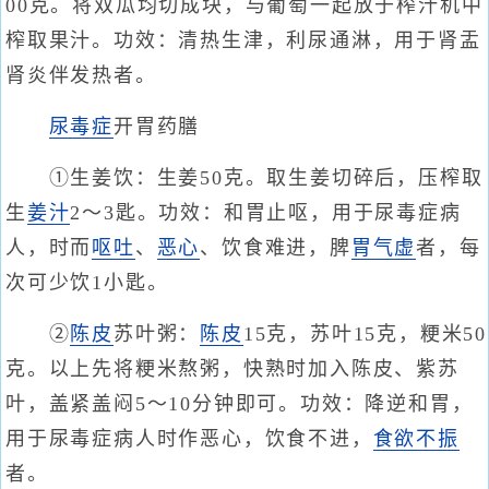
00克。将双瓜均切成块，与葡萄一起放于榨汁机中
榨取果汁。功效：清热生津，利尿通淋，用于肾盂
肾炎伴发热者。
尿毒症
开胃药膳
①生姜饮：生姜50克。取生姜切碎后，压榨取
生
姜汁
2～3匙。功效：和胃止呕，用于尿毒症病
人，时而
呕吐
、
恶心
、饮食难进，脾
胃气虚
者，每
次可少饮1小匙。
②
陈皮
苏叶粥：
陈皮
15克，苏叶15克，粳米50
克。以上先将粳米熬粥，快熟时加入陈皮、紫苏
叶，盖紧盖闷5～10分钟即可。功效：降逆和胃，
用于尿毒症病人时作恶心，饮食不进，
食欲不振
者。