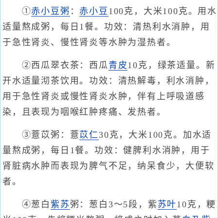
①
赤小豆粥
：
赤小豆
100克，大米100克。用水
适量熬成粥，每日1餐。功效：清热利水消肿，用
于急性肾炎、慢性肾炎等水肿为湿热者。
②西瓜翠衣茶：西瓜
青皮
10克，绿茶适量。新
开水适量沏茶饮用。功效：清热解毒，利水消肿，
用于急性肾炎或慢性肾炎水肿，伴有上呼吸道感
染，且表现为咽喉红肿疼痛、发热者。
③薏苡粥：薏
苡仁
30克，大米100克。加水适
量熬成粥，每日1餐。功效：健脾利水消肿，用于
肾脏病水肿而表现为脾气不足，纳呆食少，大便软
者。
④葱白
紫苏
粥：葱白3～5段，紫
苏叶
10克，粳