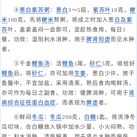
④
葱白
紫苏粥
：
葱白
3～5段，
紫苏叶
10克，
粳
米
100克。先将
粳米
熬粥，将成之时加入葱
白及
紫
苏
叶，盖紧盖闷一会即可，宜趁热食用，每日1
餐。功效：湿阳利水消肿，用于
脾肾阳虚
而见水肿
者。
⑤千金
鲤鱼汤
：活
鲤鱼
1尾，
砂仁
5克。收拾好
鲤鱼
后，将
砂仁
，亦可加用
生姜
、葱白少许，放于
鱼腹中，不宜加盐，采用清蒸，熟后食肉喝鲜汤，
亦可作为每日之副食。功效：健脾消肿，可用于
肾
病综合征
低蛋白血症
，而表现为
脾虚
者。
⑥鲜闷
冬瓜
：
冬瓜
200克，
白糖
1匙。将洗净冬
瓜切块，合白糖放入锅中加水少量，小火闷熟。功
效：利水消肿，清热解毒，用于肾炎水肿而偏热