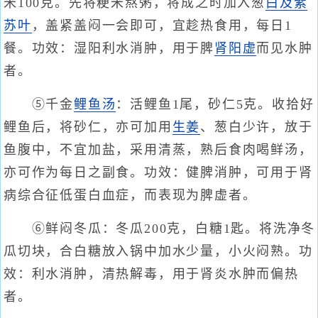
米100克。先将粳米熬粥，将成之时加入葱
白及
紫
苏叶
，盖紧盖闷一会即可，宜趁热食用，每日1
餐。功效：湿阳利水消肿，用于脾
肾阳虚
而见水肿
者。
⑤千金
鲤鱼汤
：活鲤鱼1尾，砂仁5克。收拾好
鲤鱼后，将砂仁，亦可加用
生姜
、葱白少许，放于
鱼腹中，不宜加盐，采用清蒸，熟后食肉喝鲜汤，
亦可作为每日之副食。功效：健脾消肿，可用于肾
病综合征低蛋白血症，而表现为脾虚者。
⑥鲜闷冬瓜：冬瓜200克，白糖1匙。将洗净冬
瓜切块，合白糖放入锅中加水少量，小火闷熟。功
效：利水消肿，清热解毒，用于肾炎水肿而偏热
者。