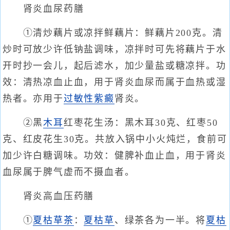
肾炎血尿药膳
①清炒藕片或凉拌鲜藕片：鲜藕片200克。清
炒时可放少许低钠盐调味，凉拌时可先将藕片于水
开时抄一会儿，起后滤水，加少量盐或糖凉拌。功
效：清热凉血止血，用于肾炎血尿而属于血热或湿
热者。亦用于
过敏性紫癜
肾炎。
②黑
木耳
红枣花生汤：黑木耳30克、红枣50
克、红皮花生30克。共放入锅中小火炖烂，食前可
加少许白糖调味。功效：健脾补血止血，用于肾炎
血尿属于脾气虚而不摄血者。
肾炎高血压药膳
①
夏枯草茶
：
夏枯草
、绿茶各为一半。将
夏枯