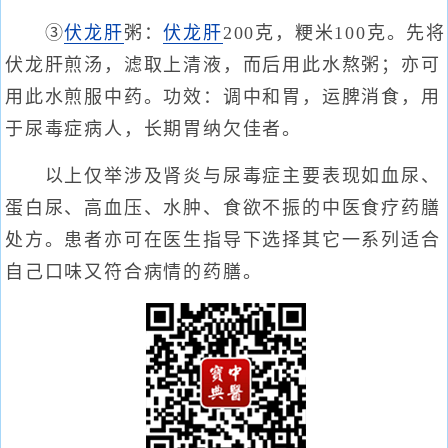
③
伏龙肝
粥：
伏龙肝
200克，粳米100克。先将
伏龙肝煎汤，滤取上清液，而后用此水熬粥；亦可
用此水煎服中药。功效：调中和胃，运脾消食，用
于尿毒症病人，长期胃纳欠佳者。
以上仅举涉及肾炎与尿毒症主要表现如血尿、
蛋白尿、高血压、水肿、食欲不振的中医食疗药膳
处方。患者亦可在医生指导下选择其它一系列适合
自己口味又符合病情的药膳。