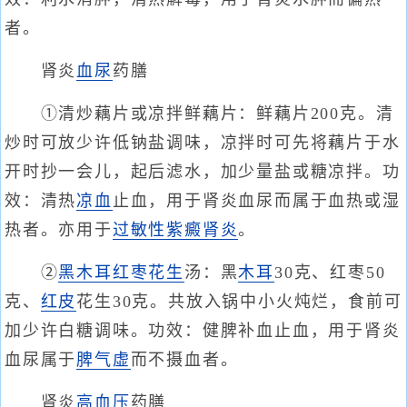
者。
肾炎
血尿
药膳
①清炒藕片或凉拌鲜藕片：鲜藕片200克。清
炒时可放少许低钠盐调味，凉拌时可先将藕片于水
开时抄一会儿，起后滤水，加少量盐或糖凉拌。功
效：清热
凉血
止血，用于肾炎血尿而属于血热或湿
热者。亦用于
过敏性紫癜肾炎
。
②
黑木耳
红枣
花生
汤：黑
木耳
30克、红枣50
克、
红皮
花生30克。共放入锅中小火炖烂，食前可
加少许白糖调味。功效：健脾补血止血，用于肾炎
血尿属于
脾气虚
而不摄血者。
肾炎
高血压
药膳