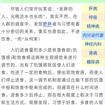
肝病
尽管人们常开玩笑说：“发胖的
人，光喝凉水也长肉”，其实不然。在
呼吸
人群的调查中，发现
肥胖
者与习惯有着
精神病
十分密切的关系，事实也是如此，不进
内分泌代谢
饮食，“肉”从何来?
神经内科
人们进食量的多少是依靠食欲(饥
肾病
饿感)和饱食感这两种主观感觉来进行
糖尿病
调节的，当有了饥饿感就促使人们进
食，吃进了一定的食物后，便出现饱食感，而使人
们停止进食，这一调节机制是通过丘脑下部的饥饿
中枢和饱食中枢来完成的。但通常在什么时间进
食，进食多少后停止，则在很大程度上取决于习惯
和生活方式。观察发现，习惯于好食、多食的人常