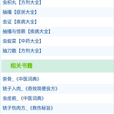
虫枳丸【方剂大全】
抽搐【症状大全】
虫证【疾病大全】
抽搐与惊厥【疾病大全】
虫蚁菜【中药大全】
抽刀散【方剂大全】
相关书籍
崇骨_《中医词典》
铳子入肉_《奇效简便良方》
虫疰痢_《中医词典》
铳子伤肉方_《救伤秘旨》