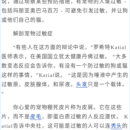
说，通过观察某些预防措施，有宠物的人谁过敏 -
包括玛丽亚奥巴马百万 - 可避免引发过敏，并让狗
或他们自己的猫。
解剖宠物过敏症
“有些人在这方面的辩论中说，”罗希特Katial
医师表示，在美国国立犹太健康丹佛过敏。 “大多
数变态反应会告诉你，有没有一个防过敏的狗或猫
这样的事情，”Katial说。 “这是因为唾液中产生的
过敏原，皮肤腺体，和尿液。
头发
只是一个载体。
“
你心爱的宠物棚死皮片称为皮屑。它在这些
片，而不是
皮毛
，即蛋白质过敏的人反应潜伏。 K
atial告诉中央社，这可能是过敏的人可以连
秃头
的