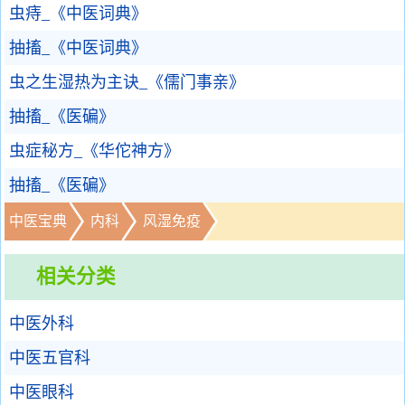
虫痔_《中医词典》
抽搐_《中医词典》
虫之生湿热为主诀_《儒门事亲》
抽搐_《医碥》
虫症秘方_《华佗神方》
抽搐_《医碥》
中医宝典
内科
风湿免疫
相关分类
中医外科
中医五官科
中医眼科