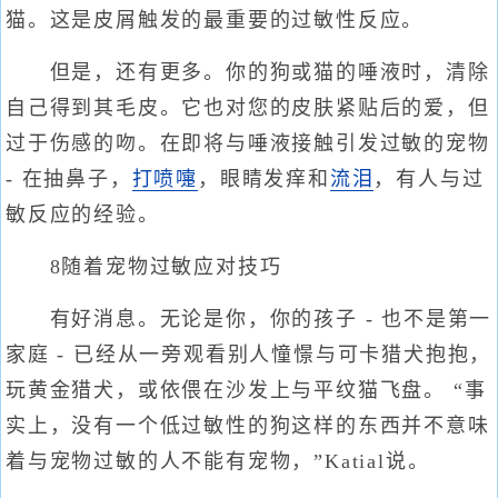
猫。这是皮屑触发的最重要的过敏性反应。
但是，还有更多。你的狗或猫的唾液时，清除
自己得到其毛皮。它也对您的皮肤紧贴后的爱，但
过于伤感的吻。在即将与唾液接触引发过敏的宠物
- 在抽鼻子，
打喷嚏
，眼睛发痒和
流泪
，有人与过
敏反应的经验。
8随着宠物过敏应对技巧
有好消息。无论是你，你的孩子 - 也不是第一
家庭 - 已经从一旁观看别人憧憬与可卡猎犬抱抱，
玩黄金猎犬，或依偎在沙发上与平纹猫飞盘。 “事
实上，没有一个低过敏性的狗这样的东西并不意味
着与宠物过敏的人不能有宠物，”Katial说。