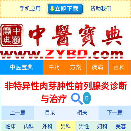
手机应用
立即下载
资助我们
中医宝典
中药
方剂
疾病
百科
非特异性肉芽肿性前列腺炎诊断
与治疗
上一篇
目录
相关
下一篇
临床
内科
外科
男科
男性
妇科
美容