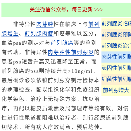
关注微信公众号，每日更新 >>>
前列腺炎临
非特异性
肉芽肿
性在临床上与
前列
腺增生
、
前列腺肉瘤
和癌等难以区分，
前列腺炎预
血清psa的测定对与
前列腺癌
等的鉴别
前列腺炎治
有帮助。非特异性
肉芽肿性前列腺炎
的
肉芽性前列
患者psa短暂升高又迅速降至正常，而
顽固性前列
前列腺癌的psa则持续升高>10ng/ml。
细菌性前列
最后确诊必须依赖前列腺穿刺活检标本
的病理检查，配以组织化学和免疫组织
前列腺增大
化学染色。治疗上无特殊方案。抗炎治
疗，再配以糖皮质激素及局部理疗等均有效。对慢
性进行性尿道梗阻难以治疗者，则行经尿道前列腺
切除术。所有病人疗效满意，预后均佳。