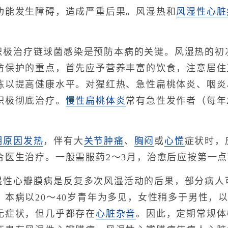
功能发生障碍，造成严重后果。风湿热和
风湿性心脏
积极治疗链球菌感染是预防本病的关键。风湿热的初次
防保护的重点，首先应予营养丰富的饮食，注意居住
炼以提高健康水平。对猩红热、急性扁桃体炎、咽炎
积极彻底治疗。
慢性扁桃体炎
常有急性发作者（每年
明原因发热
，伴有大
关节肿痛
、
胸闷
或
心慌
症状时，
合医生治疗。一般需服药2～3月，治愈后应按第一
湿性心瓣膜病是反复多次风湿活动的后果，部分病人
。本病以20～40岁青年为多见，女性稍多于男性，
无症状，但几乎都存在
心脏杂音
。因此，定期常规体