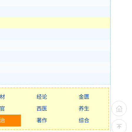
材
经论
金匮
官
西医
养生
治
著作
综合