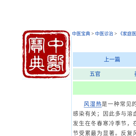
中医宝典
>
中医诊治
>
《家庭医
上一篇
五官
风湿热
是一种常见
感染有关；因此多与溶
发生在冬春寒冷季节，
节受累最为显著。反复