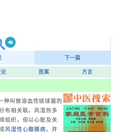
关
下一篇
医论
医案
方言
一种叫做溶血性链球菌的
分布相关联。风湿热多
缔组织，但以心脏及关
成
风湿性心瓣膜病
，并