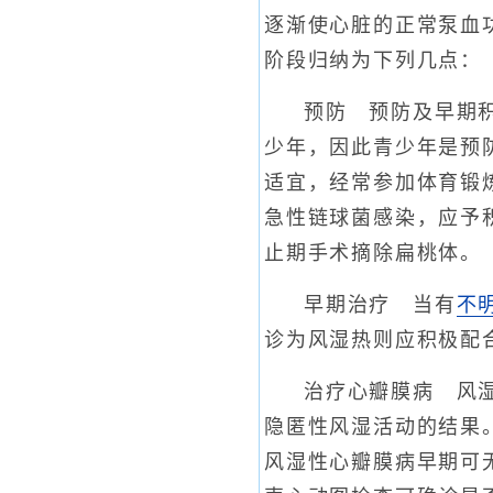
逐渐使心脏的正常泵血
阶段归纳为下列几点：
预防 预防及早期
少年，因此青少年是预
适宜，经常参加体育锻
急性链球菌感染，应予
止期手术摘除扁桃体。
早期治疗 当有
不
诊为风湿热则应积极配
治疗心瓣膜病 风
隐匿性风湿活动的结果
风湿性心瓣膜病早期可