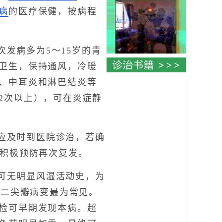
病
的医疗保健，按病程
发病多为5～15岁的青
卫生，保持通风，冷暖
、中耳炎和淋巴结炎等
2次以上），可在炎症静
应及时到医院诊治，若确
点积极预防再次复发。
可无明显风湿活动史，为
以二尖瓣病变最为常见。
检可早期发现本病。超