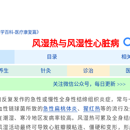
学百科-医疗康复篇》
风湿热与风湿性心脏病
目录
相
养生
针灸
诊治
关注微信公众号，每日更新 >>>
的反复发作的急性或慢性全身性结缔组织炎症，常与
血性链球菌所致的
急性扁桃体炎
、
猩红热
等的流行及
在潮湿、寒冷地区发病率较高。风湿热可累及全身结
风湿活动最终可导致心脏瓣膜粘连、僵硬和变形，形