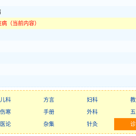
病
脏病（当前内容）
儿科
方言
妇科
教
伤寒
手册
外科
五
医论
杂集
针灸
诊