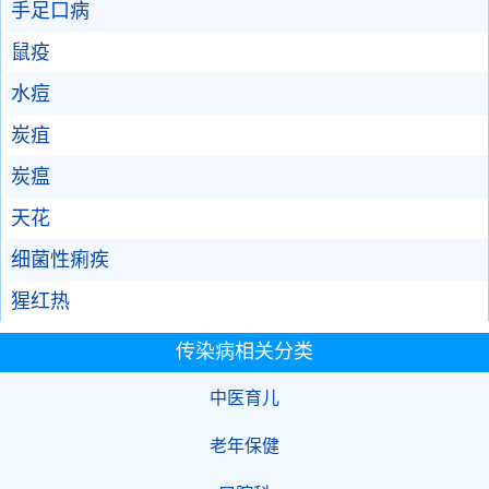
手足口病
鼠疫
水痘
炭疽
炭瘟
天花
细菌性痢疾
猩红热
传染病相关分类
中医育儿
老年保健