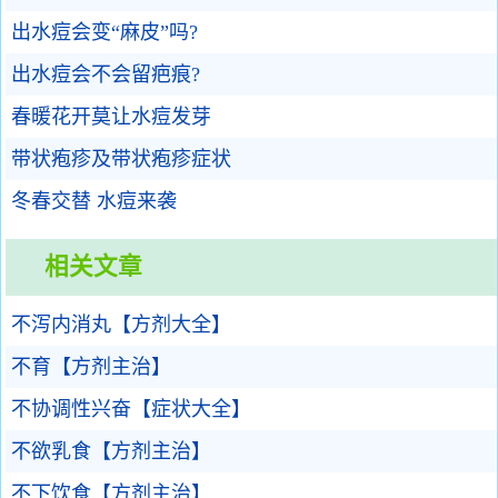
出水痘会变“麻皮”吗?
出水痘会不会留疤痕?
春暖花开莫让水痘发芽
带状疱疹及带状疱疹症状
冬春交替 水痘来袭
相关文章
不泻内消丸【方剂大全】
不育【方剂主治】
不协调性兴奋【症状大全】
不欲乳食【方剂主治】
不下饮食【方剂主治】