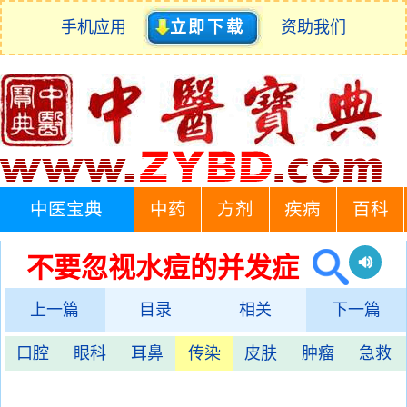
手机应用
立即下载
资助我们
中医宝典
中药
方剂
疾病
百科
不要忽视水痘的并发症
上一篇
目录
相关
下一篇
口腔
眼科
耳鼻
传染
皮肤
肿瘤
急救