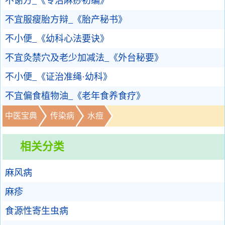
不谢方_《专治麻痧初编》
不宜服瘦胎方辩_《胎产秘书》
不小便_《幼科心法要诀》
不宜灸禁穴及老少加减法_《外台秘要》
不小便_《证治准绳·幼科》
不宜偏食植物油_《老年食养食疗》
中医宝典
传染病
水痘
相关分类
麻风病
麻疹
食源性寄生虫病