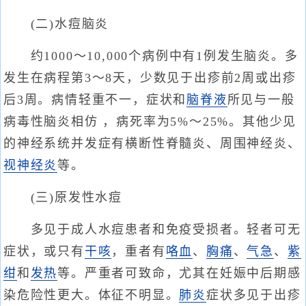
(二)水痘脑炎
约1000～10,000个病例中有1例发生脑炎。多
发生在病程第3～8天，少数见于出疹前2周或出疹
后3周。病情轻重不一，症状和
脑脊液
所见与一般
病毒性脑炎相仿 ，病死率为5%～25%。其他少见
的神经系统并发症有横断性脊髓炎、周围神经炎、
视神经炎
等。
(三)原发性水痘
多见于成人水痘患者和免疫受损者。轻者可无
症状，或只有
干咳
，重者有
咯血
、
胸痛
、
气急
、
紫
绀
和
发热
等。严重者可致命，尤其在妊娠中后期感
染危险性更大。体征不明显。
肺炎
症状多见于出疹