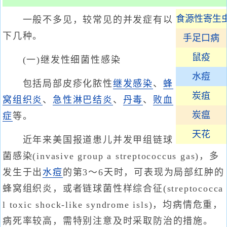
食源性寄生
一般不多见，较常见的并发症有以
下几种。
手足口病
鼠疫
(一)继发性细菌性感染
水痘
包括局部皮疹化脓性
继发感染
、
蜂
炭疽
窝组织炎
、
急性淋巴结炎
、
丹毒
、
败血
炭瘟
症
等。
天花
近年来美国报道患儿并发甲组链球
菌感染(invasive group a streptococcus gas)，多
发生于出
水痘
的第3～6天时，可表现为局部红肿的
蜂窝组织炎，或者链球菌性样综合征(streptococca
l toxic shock-like syndrome isls)，均病情危重，
病死率较高，需特别注意及时采取防治的措施。