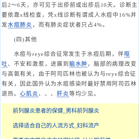
后2～6天，亦可见于出疹前或出疹后10天。诊断主
要依靠x线检查，凭x线诊断有谓成人水痘中16%并
发
水痘肺炎
，而有肺炎症状者只占4%。
(四)其他
水痘与reye综合征常发生于水痘后期，伴
呕
吐
、不安和激惹，进展到
脑水肿
，脑部的病理改变
与高氨有关，由于阿司匹林也被认为与reye综合征
有关，因此国外认为水痘感染时最好禁用阿司匹林
退热。
心肌炎
、、、
肝炎
等均少见。
前列腺炎患者的保健_男科前列腺炎
选择适合自己的人流方式_妇科流产