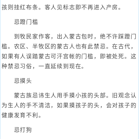
孩则挂红布条。客人见标志即不再进入产房。
忌蹬门槛
到牧民家作客，出入蒙古包时，绝不许踩蹬门
槛。农区、半牧区的蒙古人也有此禁忌。在古代，
如果有人误踏蒙古可汗宫帐的门槛，即被处死。这
种禁忌习俗，一直延续到现在。
忌摸头
蒙古族忌讳生人用手摸小孩的头部。旧观念认
为生人的手不清洁，如果摸孩子的头，会对孩子的
健康发育不利。
忌打狗