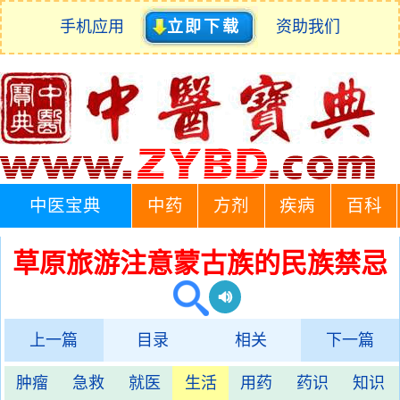
手机应用
立即下载
资助我们
中医宝典
中药
方剂
疾病
百科
草原旅游注意蒙古族的民族禁忌
上一篇
目录
相关
下一篇
肿瘤
急救
就医
生活
用药
药识
知识