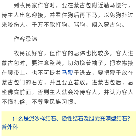
到牧民家作客时，要在蒙古包附近勒马慢行，
待主人出包迎接，并看住狗后再下马，以免狗扑过
来咬伤人。千万不能打狗、骂狗，闯入蒙古包。
作客忌讳
牧民虽好客，但作客的忌讳也比较多。客人进
蒙古包时，要注意整装，切勿挽着袖子，把衣襟掖
在腰带上。也不可提着
马鞭
子进去，要把鞭子放在
蒙古包门的右方，并且要立着放。进蒙古包后，忌
坐佛龛前面。否则主人就会冷待客人，并认为客人
不懂礼俗，不尊重民族习惯。
什么是泥沙样结石、隐性结石及胆囊充满型结石？_
普外科