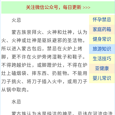
关注微信公众号，每日更新 >>>
怀孕禁忌
火忌
家庭药箱
蒙古族崇拜火、火神和灶神，认为
健身常识
火、火神或灶神是驱妖避邪的圣洁物。
所以进入蒙古包后，禁忌在火炉上烤
旅游知识
脚，更不许在火炉旁烤湿靴子和鞋子。
生活技巧
不得跨越炉灶，或脚蹬炉灶，不得在炉
亚健康
灶上磕烟袋、摔东西、扔脏物。不能用
婴儿常识
刀子挑火、将刀子插入火中，或用刀子
从锅中取肉。
水忌
蒙古族认为水是纯洁的神灵。忌讳在河流中洗