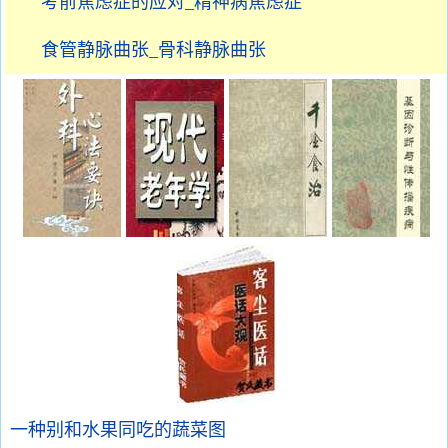
考前焦虑症的应对_精神病焦虑症
食管静脉曲张_骨科静脉曲张
一种别和水果同吃的蔬菜图