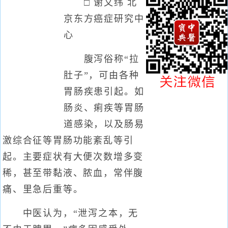
□ 谢文纬 北
京东方癌症研究中
心
腹泻俗称“拉
肚子”，可由各种
胃肠疾患引起。如
肠炎、痢疾等胃肠
道感染，以及肠易
激综合征等胃肠功能紊乱等引
起。主要症状有大便次数增多变
稀，甚至带黏液、脓血，常伴腹
痛、里急后重等。
中医认为，“泄泻之本，无