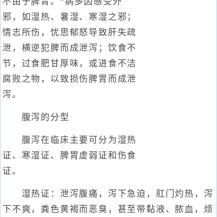
不由于脾胃。”病多因感受外
邪，如湿热、暑湿、寒湿之邪；
情志所伤，忧思郁怒导致肝失疏
泄，横逆犯脾而成泄泻；饮食不
节，过食肥甘厚味，或进食不洁
腐败之物，以致损伤脾胃而成泄
泻。
腹泻的分型
腹泻在临床主要可分为湿热
证、寒湿证、脾胃虚弱证和伤食
证。
湿热证：泄泻腹痛，泻下急迫，肛门灼热，泻
下不爽，粪色黄褐而恶臭，甚至带黏液、脓血，烦