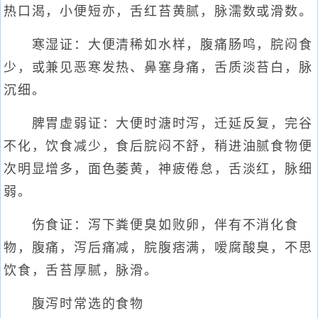
热口渴，小便短亦，舌红苔黄腻，脉濡数或滑数。
寒湿证：大便清稀如水样，腹痛肠鸣，脘闷食
少，或兼见恶寒发热、鼻塞身痛，舌质淡苔白，脉
沉细。
脾胃虚弱证：大便时溏时泻，迁延反复，完谷
不化，饮食减少，食后脘闷不舒，稍进油腻食物便
次明显增多，面色萎黄，神疲倦怠，舌淡红，脉细
弱。
伤食证：泻下粪便臭如败卵，伴有不消化食
物，腹痛，泻后痛减，脘腹痞满，嗳腐酸臭，不思
饮食，舌苔厚腻，脉滑。
腹泻时常选的食物