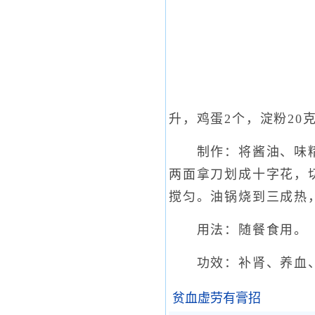
升，鸡蛋2个，淀粉20
制作：将酱油、味精、
两面拿刀划成十字花，切
搅匀。油锅烧到三成热
用法：随餐食用。
功效：补肾、养血、
贫血虚劳有膏招