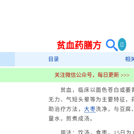
贫血药膳方
目录
相
关注微信公众号，每日更新 >>>
贫血，临床以面色苍白或萎黄
无力、气短头晕等为主要特征，
助治疗方法，
大枣
洗净，与豆腐
量水，煎煮成汤。
用法：饮汤，食枣。15日为