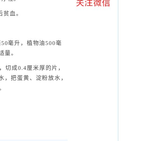
后贫血。
0毫升，植物油500毫
盐适量。
切成0.4厘米厚的片，
弃水，把蛋黄、淀粉放水，
。