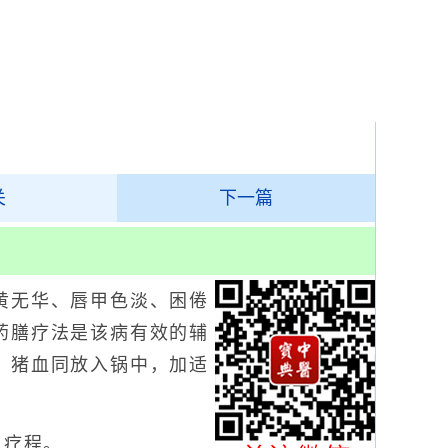
关
下一篇
无华、唇甲色淡、困倦
药膳疗法是该病有效的辅
、猪血同放入锅中，加适
1疗程。