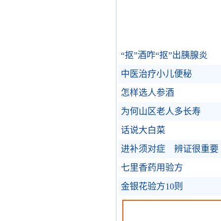
“抠”酒咋“抠”出胰腺炎
中医治疗小儿便秘
怎样选人参酒
为何山区老人多长寿
话说大白菜
进补须对症 辨证很重要
七里香药用验方
金银花验方10则