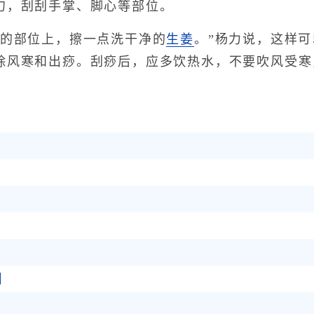
勺，刮刮手掌、脚心等部位。
的部位上，擦一点洗干净的
生姜
。”杨力说，这样
除风寒和出痧。刮痧后，应多饮热水，不要吹风受寒
】