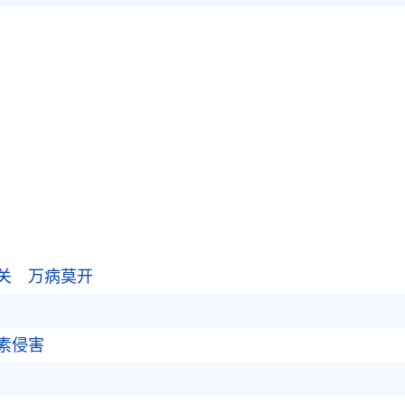
关 万病莫开
素侵害