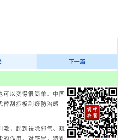
关
下一篇
可以变得很简单。中国
代替刮痧板刮痧防治感
激，起到祛除邪气、疏
能的作用，对感冒，特别