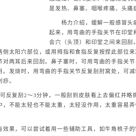
是发热、鼻塞、咽喉疼痛、头痛
杨力介绍，缓解一般感冒头痛
起来，用弯曲的手指关节在印堂
会穴（头顶）和印堂之间来回刮
两侧太阳穴部位，或用拇指和食指反复按捏此部位来
节对两耳后来回刮。鼻子塞时，可用弯曲的手指关节
用。发烧时，用弯曲的手指关节反复刮肘窝处，可减
刮痧。
反复刮2～3分钟，一般刮到皮肤看上去偏红并略微
中，不能太轻也不能太重，太轻没作用，太重容易弄
果，可以尝试着用一些辅助工具，如牛角梳子的