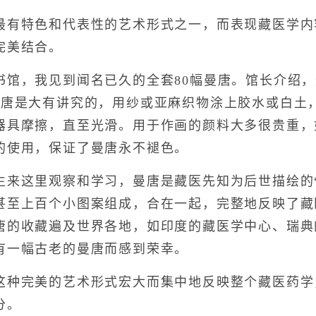
特色和代表性的艺术形式之一，而表现藏医学内
完美结合。
，我见到闻名已久的全套80幅曼唐。馆长介绍，
曼唐是大有讲究的，用纱或亚麻织物涂上胶水或白土
器具摩擦，直至光滑。用于作画的颜料大多很贵重，
的使用，保证了曼唐永不褪色。
这里观察和学习，曼唐是藏医先知为后世描绘的“
甚至上百个小图案组成，合在一起，完整地反映了藏
唐的收藏遍及世界各地，如印度的藏医学中心、瑞典
有一幅古老的曼唐而感到荣幸。
完美的艺术形式宏大而集中地反映整个藏医药学
分。