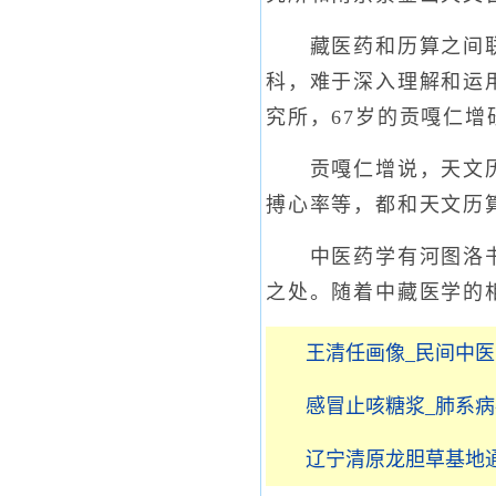
藏医药和历算之间联系
科，难于深入理解和运用
究所，67岁的贡嘎仁
贡嘎仁增说，天文历算
搏心率等，都和天文历
中医药学有河图洛书、
之处。随着中藏医学的
王清任画像_民间中医
感冒止咳糖浆_肺系
辽宁清原龙胆草基地通