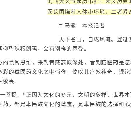
的《天文气象历书》。天文历算
医药围绕着人体小环境，二者紧
□ 马骏 本报记者
天下名山，自成风流。登过五
，再仰望珠穆朗玛，会有别样的感受。
惯常思维，来到青藏高原深处，看到藏医药是怎
多彩的藏医药文化之中徜徉，惊叹其疗效神奇、理论
生敬畏。
菩提。”正因为文化的多元，文明的多样，世界才
医药，都是本民族文化的瑰宝，是本民族的选择和心