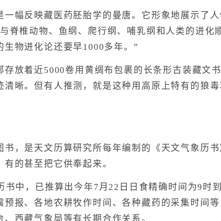
幅反映藏医药胚胎学的曼唐。它形象地展示了人体
，与脊椎动物、鱼纲、爬行纲、哺乳纲和人类的进化
生物进化论还要早1000多年。”
放着近5000卷用黄绸布包裹的长条形古装藏文书
迹清晰。但有人推测，就是这种用高原上特有的狼毒
，是天文历算研究所每年编制的《天文气象历书》
，有的甚至把它供奉起来。
书中，已推算出今年7月22日日食精确时间为9时到
震预报、各地农耕牧作时间、各种藏药的采集时间等
台、西藏气象局等有长期合作关系。