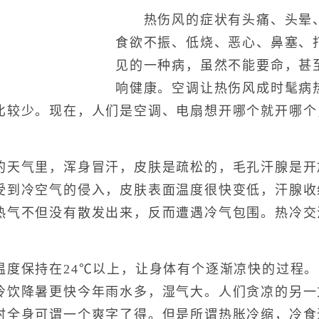
热伤风的症状有头痛、头晕、
食欲不振、低烧、恶心、鼻塞、
见的一种病，虽然不能要命，甚
响健康。空调让热伤风成时髦病
比较少。现在，人们是空调、电扇想开哪个就开哪个
气里，浑身冒汗，皮肤是疏松的，毛孔汗腺是开
受到冷空气的侵入，皮肤表面温度很快变低，汗腺收
热气不但没有散发出来，反而遭遇冷气包围。热冷交
保持在24℃以上，让身体有个逐渐凉快的过程。
冷饮降暑更快今年雨水多，湿气大。人们贪凉的另一
时全身可谓一个爽字了得。但是所谓热胀冷缩，冷食