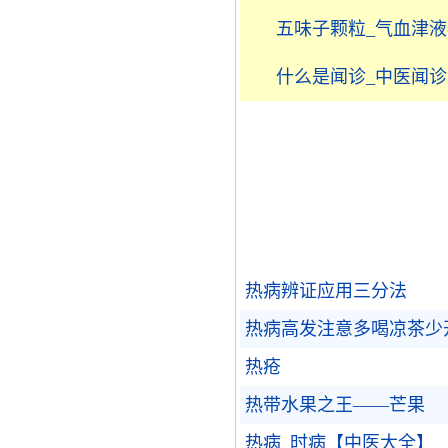
五味子颗粒_气血津
什么是闻诊_中医闻诊
热病辨证应用三分法
热病高发注意多喝凉茶少
热疮
热带水果之王——芒果
热病_时病【中医大全】