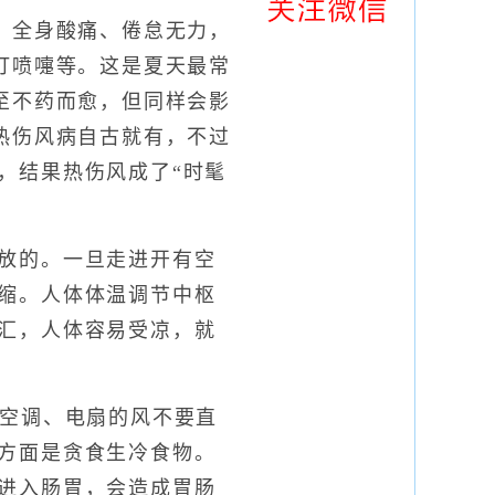
全身酸痛、倦怠无力，
打喷嚏等。这是夏天最常
至不药而愈，但同样会影
热伤风病自古就有，不过
，结果热伤风成了“时髦
放的。一旦走进开有空
缩。人体体温调节中枢
汇，人体容易受凉，就
空调、电扇的风不要直
方面是贪食生冷食物。
进入肠胃，会造成胃肠