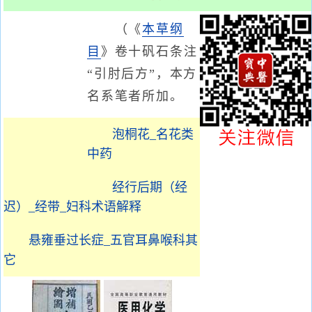
（《
本草纲
目
》卷十矾石条注
“引肘后方”，本方
名系笔者所加。
泡桐花_名花类
中药
经行后期（经
迟）_经带_妇科术语解释
悬雍垂过长症_五官耳鼻喉科其
它