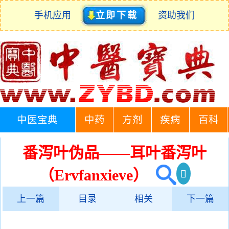
手机应用
立即下载
资助我们
中医宝典
中药
方剂
疾病
百科
番泻叶伪品——耳叶番泻叶
（Ervfanxieve）
上一篇
目录
相关
下一篇