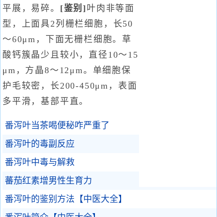
平展，易碎。
[鉴别]
叶肉非等面
型，上面具2列栅栏细胞，长50
～60μm，下面无栅栏细胞。草
酸钙簇晶少且较小，直径10～15
μm，方晶8～12μm。单细胞保
护毛较密，长200-450μm，表面
多平滑，基部平直。
番泻叶当茶喝便秘咋严重了
番泻叶的毒副反应
番泻叶中毒与解救
蕃茄红素增男性生育力
番泻叶的鉴别方法【中医大全】