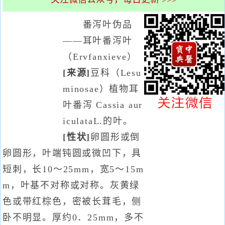
番泻叶伪品
——耳叶番泻叶
（Ervfanxieve）
[来源]
豆科（Lesu
minosae）植物耳
叶番泻 Cassia aur
iculataL.的叶。
[性状]
卵圆形或倒
卵圆形，叶端钝圆或微凹下，具
短刺，长10～25mm，宽5～15m
m，叶基不对称或对称。灰黄绿
色或带红棕色，密被长茸毛，侧
卧不明显。厚约0．25mm，多不