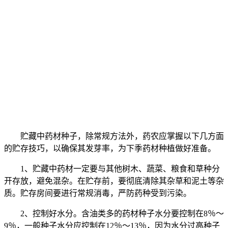
贮藏中药材种子，除常规方法外，药农应掌握以下几方面
的贮存技巧，以确保其发芽率，为下季药材种植做好准备。
1、贮藏中药材一定要与其他树木、蔬菜、粮食和草种分
开存放，避免混杂。在贮存前，要彻底清除其杂草和泥土等杂
质。贮存房间要进行常规消毒，严防药种受到污染。
2、控制好水分。含油类多的药材种子水分要控制在8％～
9％，一般种子水分应控制在12％～13％，因为水分过高种子