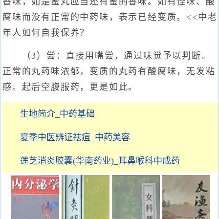
香味，如是蜜丸应当还有蜜的香味。如有怪味、酸
腐味而没有正常的中药味，表示已经变质。<<中老
年人如何自我保养？
（3）尝：直接用嘴尝，通过味觉予以判断。
正常的丸药味浓郁，变质的丸药有酸腐味，无发粘
感。起后空腹服药，更是如此。
生地简介_中药基础
夏季中医辨证祛痘_中药美容
莲芝消炎胶囊(华南药业)_耳鼻喉科中成药