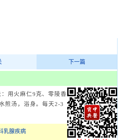
关
下一篇
：用火麻仁9克、零陵香
，水煎汤，浴身。每天2-3
科乳腺疾病