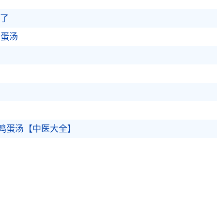
当了
鸡蛋汤
鸡蛋汤【中医大全】