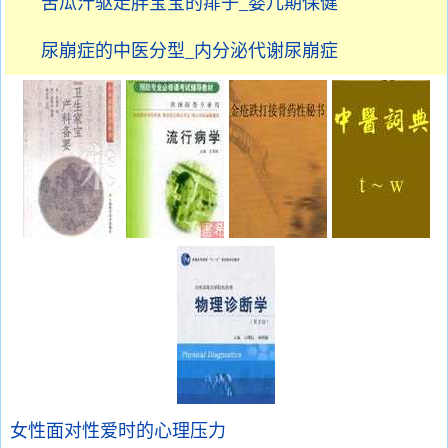
苦瓜汁驱走胖宝宝的痱子_婴儿期保健
尿崩症的中医分型_内分泌代谢尿崩症
女性面对性爱时的心理压力