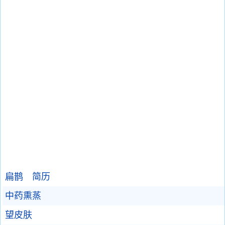
扁鹊 简历
中药熏蒸
望皮肤