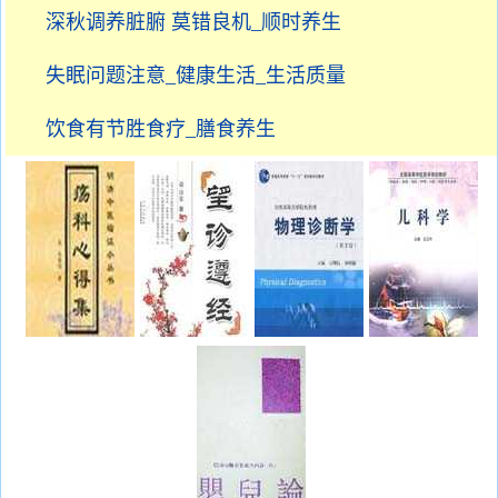
深秋调养脏腑 莫错良机_顺时养生
失眠问题注意_健康生活_生活质量
饮食有节胜食疗_膳食养生