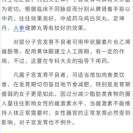
为密切。根据临床不同脉症而分别从脾肾着手投以
中药，往往效果良好。中成药乌鸡白凤丸、定坤
丹、
人参
健脾丸等有较好的效果。
对部分子宫发育不良者可用甲状腺素片合乙烯
雌酚等，配用黄体酮建立人工周期，有一定的作
用。不过，这要在专科大夫的指导下用药。
凡属子宫发育不良者，可适当增加肉食类饮
食。在发育期切勿盲目地节食减肥，特别是发育期
瘦弱的女子更是如此。因过分减少脂肪类食物的摄
入量往往影响女性的雌激素水平，当雌激素不能维
持人体正常需要时，女性器官的正常发育必然受到
影响，对子宫发育也不例外。