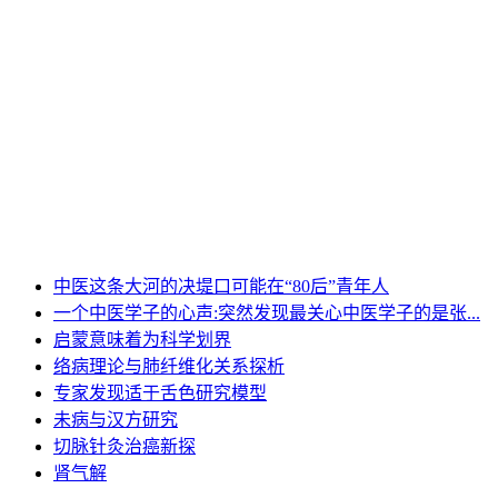
中医这条大河的决堤口可能在“80后”青年人
一个中医学子的心声:突然发现最关心中医学子的是张...
启蒙意味着为科学划界
络病理论与肺纤维化关系探析
专家发现适于舌色研究模型
未病与汉方研究
切脉针灸治癌新探
肾气解