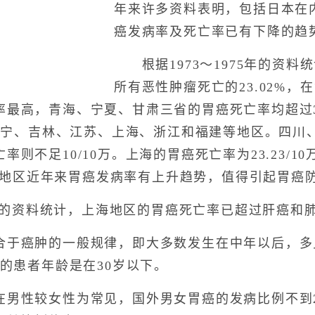
年来许多资料表明，包括日本在
癌发病率及死亡率已有下降的趋
根据1973～1975年的资料
所有恶性肿瘤死亡的23.02%，
最高，青海、宁夏、甘肃三省的胃癌死亡率均超过35
、辽宁、吉林、江苏、上海、浙江和福建等地区。四川
不足10/10万。上海的胃癌死亡率为23.23/10万，
国不少地区近年来胃癌发病率有上升趋势，值得引起胃癌
5年的资料统计，上海地区的胃癌死亡率已超过肝癌和
癌肿的一般规律，即大多数发生在中年以后，多见
%的患者年龄是在30岁以下。
性较女性为常见，国外男女胃癌的发病比例不到2