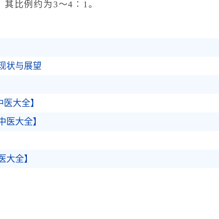
其比例约为3～4∶1。
现状与展望
中医大全】
中医大全】
医大全】