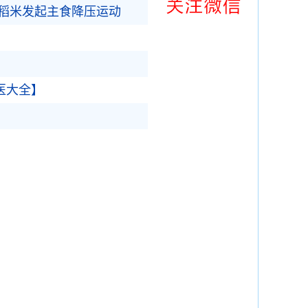
-1稻米发起主食降压运动
医大全】