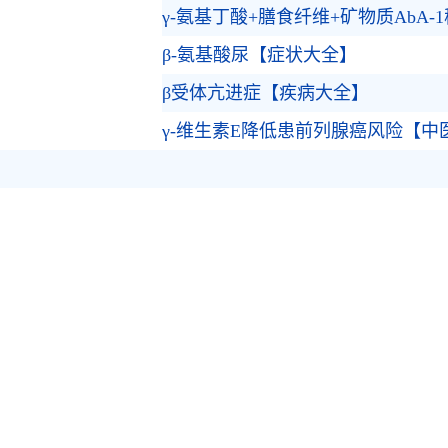
γ-氨基丁酸+膳食纤维+矿物质AbA
β-氨基酸尿【症状大全】
β受体亢进症【疾病大全】
γ-维生素E降低患前列腺癌风险【中