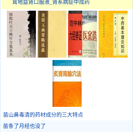
茸地益肾口服液_肾系病症中成药
苗山鼻毒清的药材成分的三大特点
苗条了月经也没了