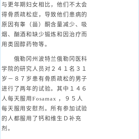
与更年期妇女相比，他们不太会
得骨质疏松症，导致他们患病的
原因有睾（甾）酮含量减少、吸
烟、酗酒和缺少锻炼和因治疗而
用类固醇药物等。
俄勒冈州波特兰俄勒冈医科
学院的研究人员对２４１名３１
岁－８７岁患有骨质疏松的男子
进行了两年的试验。其中１４６
人每天服用Fosamax ，９５人
每天服用安慰剂。所有参加试验
的人都服用了钙和维生Ｄ补充
剂。