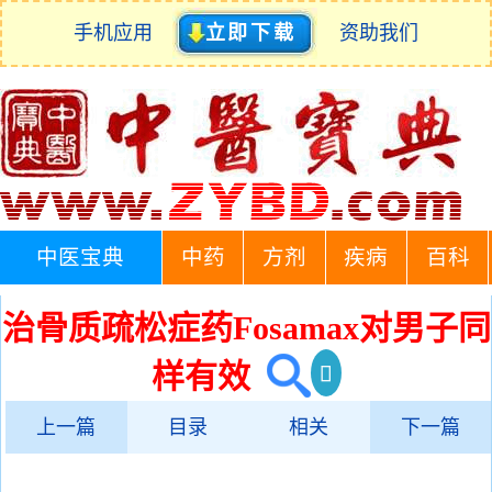
手机应用
立即下载
资助我们
中医宝典
中药
方剂
疾病
百科
治骨质疏松症药Fosamax对男子同
样有效
上一篇
目录
相关
下一篇