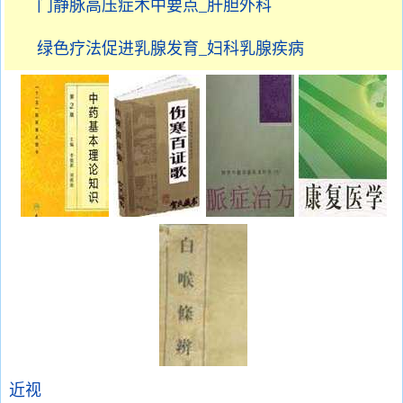
门静脉高压症术中要点_肝胆外科
绿色疗法促进乳腺发育_妇科乳腺疾病
近视