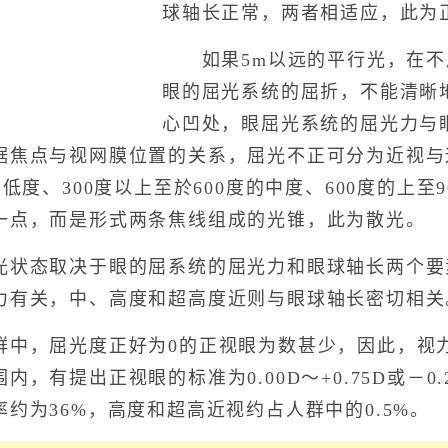
球轴长正常，两者相适应，此为
如果5m以远的平行光，在不
眼的屈光系统的屈折，不能清晰
心凹处，眼屈光系统的屈光力与
据焦点与视网膜位置的关系，屈光不正可分为近视与
低度、300度以上至於600度的中度、600度的上至
一点，而是形式两条焦线组成的光锥，此为散光。
态取决于眼的屈系统的屈光力和眼球轴长两个要
力有关，中、高度和超高度近则与眼球轴长密切相关
，屈光度正好为0的正视眼为数甚少，因此，视
，有提出正视眼的标准为0.00D～+0.75D或－0.2
约为36%，高度和超高近视约占人群中的0.5%。