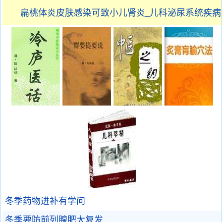
扁桃体炎皮肤感染可致小儿肾炎_儿科泌尿系统疾病
冬季药物进补有学问
冬季要防前列腺肥大复发