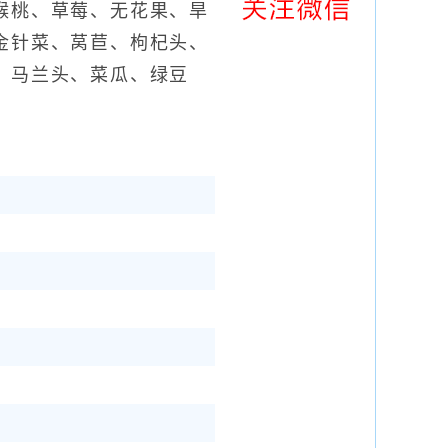
猴桃、草莓、无花果、旱
金针菜、莴苣、枸杞头、
、马兰头、菜瓜、绿豆
。