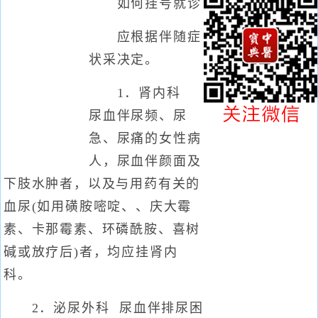
如何挂号就诊
应根据伴随症
状采决定。
1．肾内科
尿血伴尿频、尿
急、尿痛的女性病
人，尿血伴颜面及
下肢水肿者，以及与用药有关的
血尿(如用磺胺嘧啶、、庆大霉
素、卡那霉素、环磷酰胺、喜树
碱或放疗后)者，均应挂肾内
科。
2．泌尿外科 尿血伴排尿困