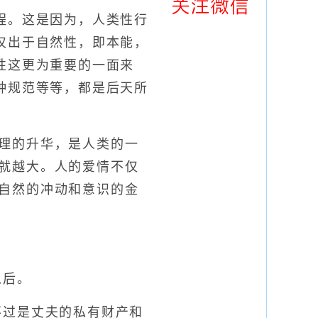
。这是因为，人类性行
仅出于自然性，即本能，
性这更为重要的一面来
种规范等等，都是后天所
理的升华，是人类的一
就越大。人的爱情不仅
自然的冲动和意识的金
以后。
过是丈夫的私有财产和