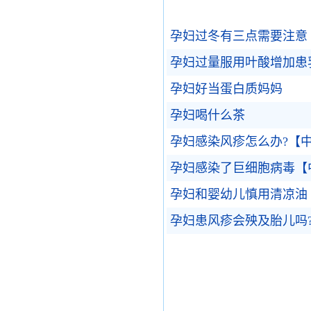
孕妇过冬有三点需要注意
孕妇过量服用叶酸增加患
孕妇好当蛋白质妈妈
孕妇喝什么茶
孕妇感染风疹怎么办?【
孕妇感染了巨细胞病毒【
孕妇和婴幼儿慎用清凉油
孕妇患风疹会殃及胎儿吗