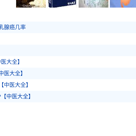
乳腺癌几率
中医大全】
中医大全】
【中医大全】
?【中医大全】