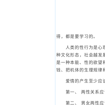
得，都是要学习的。
人类的性行为是心理在
种文化形态，社会越发
是一种本能、性的欲望
钱、把机体的生理规律
爱情的产生至少应该
第一、 两性关系应该
第二、 男女两性应该