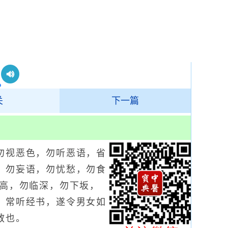
关
下一篇
视恶色，勿听恶语，省
，勿妄语，勿忧愁，勿食
登高，勿临深，勿下坂，
，常听经书，遂令男女如
教也。