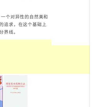
一个对异性的自然美和
的追求，在这个基础上
分界线。