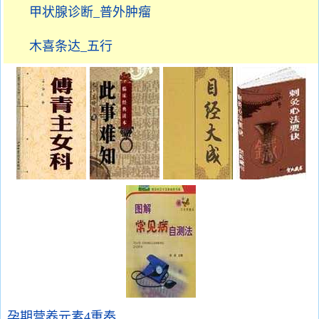
甲状腺诊断_普外肿瘤
木喜条达_五行
孕期营养元素4重奏