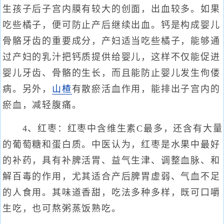
生孩子后子宫内膜有较大的创面，出血较多。如果
吃些橘子，便可防止产后继续出血。钙是构成婴儿
骨骼牙齿的重要成分，产妇适当吃些橘子，能够通
过产妇的乳汁把钙质提供给婴儿，这样不仅能促进
婴儿牙齿、骨骼的生长，而且能防止婴儿发生佝偻
病。另外，
山楂
有散瘀活血作用，能排出子宫内的
瘀血，减轻腹痛。
4、红枣：红枣中含维生素C最多，还含有大量
的葡萄糖和蛋白质。中医认为，红枣是水果中最好
的补药，具有补脾活胃、益气生津、调整血脉、和
解百毒的作用，尤其适合产后脾胃虚弱、气血不足
的人食用。其味道香甜，吃法多种多样，既可口嚼
生吃，也可熬粥蒸饭熟吃。