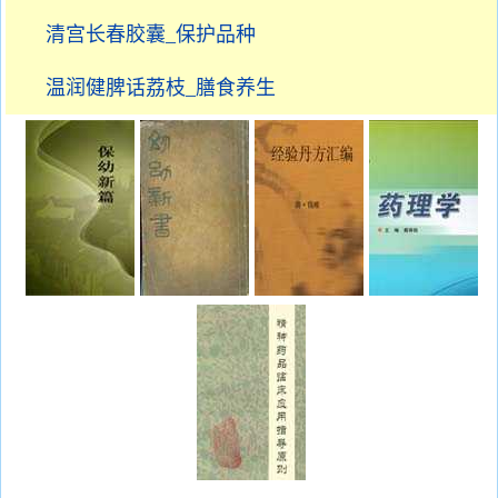
清宫长春胶囊_保护品种
温润健脾话荔枝_膳食养生