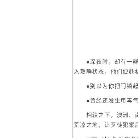
●深夜时，却有一群人
入熟睡状态，他们便趁
●别以为你把门锁起
●曾经还发生用毒气
相较之下，澳洲、南非
荒凉之地，让歹徒犯案