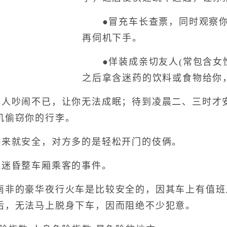
●冒充车长查票，同时观察你
再伺机下手。
●佯装成亲切友人(常包含女性
之后拿含迷药的饮料或食物给你
吵闹不已，让你无法成眠；待到凌晨二、三时才
机偷窃你的行李。
来就安全，对方多的是轻松开门的伎俩。
迷昏整车厢乘客的事件。
的豪华夜行火车是比较安全的，因其车上有值班
后，无法马上脱身下车，因而阻绝不少犯意。