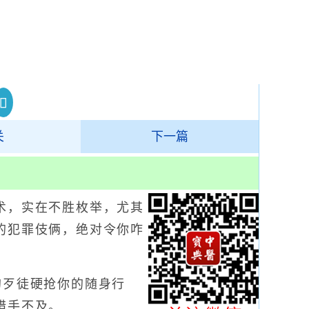
关
下一篇
，实在不胜枚举，尤其
的犯罪伎俩，绝对令你咋
歹徒硬抢你的随身行
措手不及。