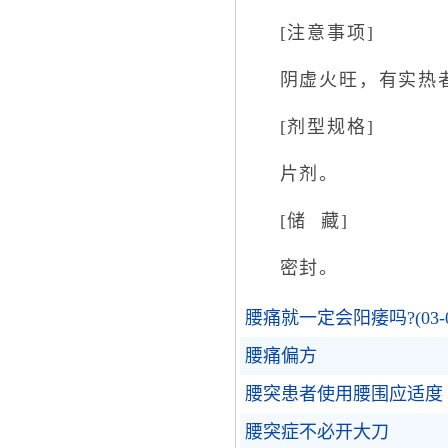
[注意事项]
阴虚火旺，有实热者
[剂型规格]
片剂。
[储 藏]
密封。
腰痛就一定会阳痿吗?(03-0
腰痛偏方
腰突患者使用腰围应适度
腰突症不必开大刀