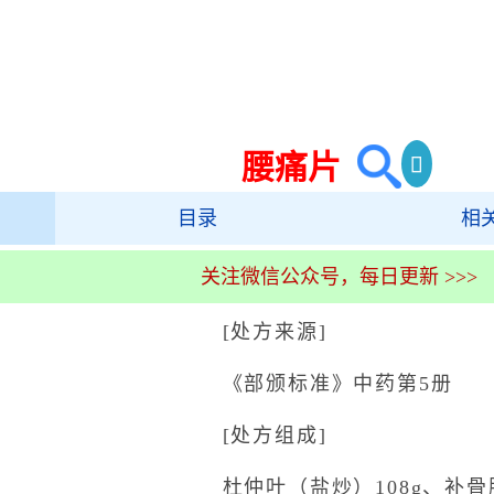
腰痛片
目录
相
关注微信公众号，每日更新 >>>
[处方来源]
《部颁标准》中药第5册
[处方组成]
杜仲叶（盐炒）108g、补骨脂