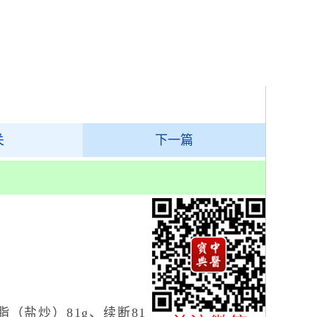
关
下一篇
（盐炒）81g、续断81