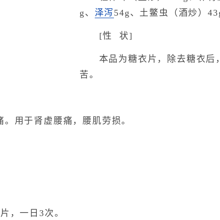
g、
泽泻
54g、土鳖虫（酒炒）43
[性 状]
本品为糖衣片，除去糖衣后，
苦。
。用于肾虚腰痛，腰肌劳损。
片，一日3次。