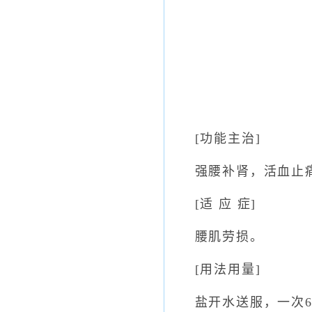
[功能主治]
强腰补肾，活血止痛
[适 应 症]
腰肌劳损。
[用法用量]
盐开水送服，一次6