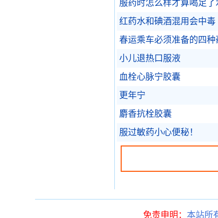
服药时怎么样才算喝足了
红药水和碘酒混用会中毒
春运乘车必须准备的四种
小儿退热口服液
血栓心脉宁胶囊
更年宁
麝香抗栓胶囊
服过敏药小心便秘！
免责申明：
本站所