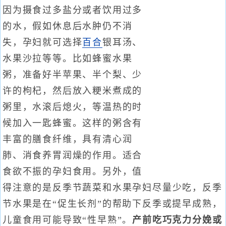
因为摄食过多盐分或者饮用过多
的水，假如休息后水肿仍不消
失，孕妇就可选择
百合
银耳汤、
水果沙拉等等。比如蜂蜜水果
粥，准备好半苹果、半个梨、少
许的枸杞，然后放入粳米煮成的
粥里，水滚后熄火，等温热的时
候加入一匙蜂蜜。这样的粥含有
丰富的膳食纤维，具有清心润
肺、消食养胃润燥的作用。适合
食欲不振的孕妇食用。另外，值
得注意的是反季节蔬菜和水果孕妇尽量少吃，反季
节水果是在“促生长剂”的帮助下反季或提早成熟，
儿童食用可能导致“性早熟”。
产前吃巧克力分娩或