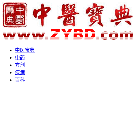
中医宝典
中药
方剂
疾病
百科