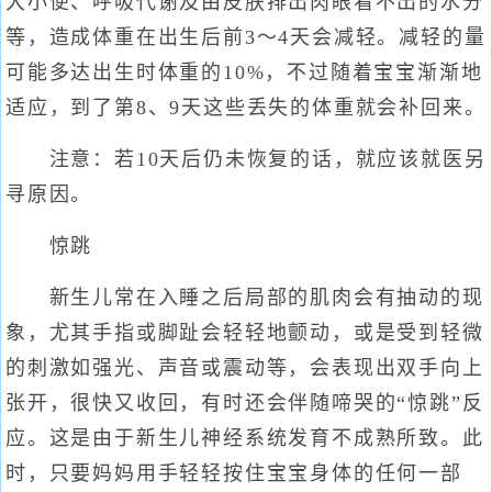
大小便、呼吸代谢及由皮肤排出肉眼看不出的水分
等，造成体重在出生后前3～4天会减轻。减轻的量
可能多达出生时体重的10%，不过随着宝宝渐渐地
适应，到了第8、9天这些丢失的体重就会补回来。
注意：若10天后仍未恢复的话，就应该就医另
寻原因。
惊跳
新生儿常在入睡之后局部的肌肉会有抽动的现
象，尤其手指或脚趾会轻轻地颤动，或是受到轻微
的刺激如强光、声音或震动等，会表现出双手向上
张开，很快又收回，有时还会伴随啼哭的“惊跳”反
应。这是由于新生儿神经系统发育不成熟所致。此
时，只要妈妈用手轻轻按住宝宝身体的任何一部