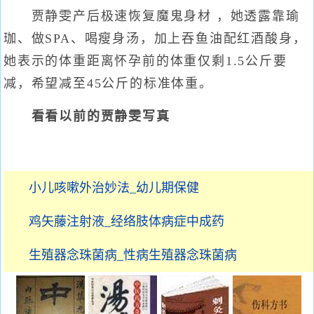
贾静雯产后极速恢复魔鬼身材 ，她透露靠瑜
珈、做SPA、喝瘦身汤，加上吞鱼油配红酒酸身，
她表示的体重距离怀孕前的体重仅剩1.5公斤要
减，希望减至45公斤的标准体重。
看看以前的贾静雯写真
小儿咳嗽外治妙法_幼儿期保健
鸡矢藤注射液_经络肢体病症中成药
生殖器念珠菌病_性病生殖器念珠菌病