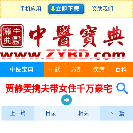
手机应用
立即下载
资助我们
中医宝典
中药
方剂
疾病
百科
贾静雯携夫带女住千万豪宅
上一篇
目录
相关
下一篇