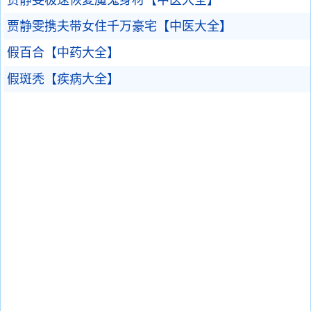
贾静雯极速恢复魔鬼身材【中医大全】
贾静雯携夫带女住千万豪宅【中医大全】
假百合【中药大全】
假斑秃【疾病大全】