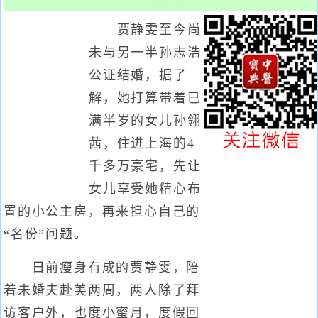
贾静雯至今尚
未与另一半孙志浩
公证结婚，据了
解，她打算带着已
满半岁的女儿孙翎
茜，住进上海的4
千多万豪宅，先让
女儿享受她精心布
置的小公主房，再来担心自己的
“名份”问题。
日前瘦身有成的贾静雯，陪
着未婚夫赴美两周，两人除了拜
访客户外，也度小蜜月，度假回