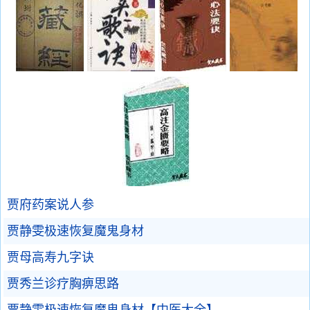
贾府药案说人参
贾静雯极速恢复魔鬼身材
贾母高寿九字诀
贾秀兰诊疗胸痹思路