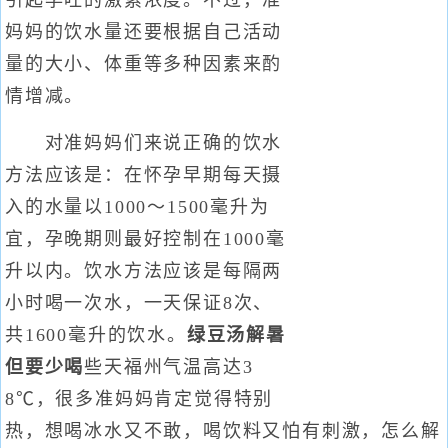
引起孕吐的激素浓度。不过，准
妈妈的饮水量还要根据自己活动
量的大小、体重等多种因素来酌
情增减。
对准妈妈们来说正确的饮水
方法应该是：在怀孕早期每天摄
入的水量以1000～1500毫升为
宜，孕晚期则最好控制在1000毫
升以内。饮水方法应该是每隔两
小时喝一次水，一天保证8次、
共1600毫升的饮水。
绿豆汤解暑
但要少喝
些天福州气温高达3
8℃，很多准妈妈肯定觉得特别
热，想喝冰水又不敢，喝饮料又怕有刺激，怎么解