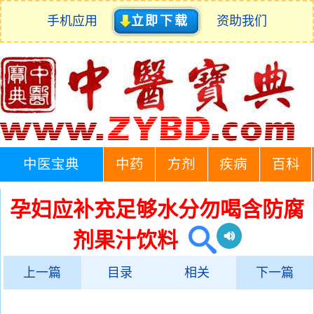
手机应用
立即下载
资助我们
中医宝典
中药
方剂
疾病
百科
孕妇应补充足够水分勿喝含防腐
剂果汁饮料
上一篇
目录
相关
下一篇