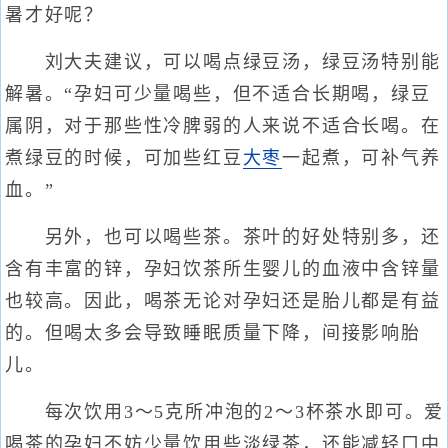
暑才好呢？
刘大夫建议，可以喝点绿豆汤，绿豆汤特别能
解暑。“孕妇可少量喝些，但不适合长期喝，绿豆
属阴，对于那些性冷脾弱的人来说不适合长喝。在
煮绿豆的时候，可加些红豆
大枣
一起煮，可补气养
血。”
另外，也可以喝些茶。茶叶的好处特别多，还
含有丰富的锌，孕妇饮茶所生婴儿的血液中含锌量
也较高。因此，喝茶无论对孕妇还是胎儿都是有益
的。但喝太多会导致睡眠质量下降，间接影响胎
儿。
每次饮用3～5克所冲泡的2～3杯茶水即可。爱
喝茶的孕妇不妨少量饮用些淡绿茶，还能减轻口中